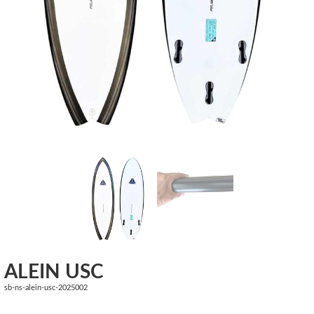
ALEIN USC
sb-ns-alein-usc-2025002