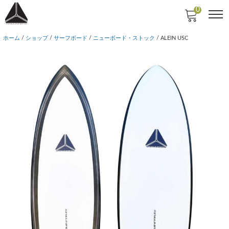
0
ホーム
/
ショップ
/
サーフボード
/
ニューボード・ストック
/ ALEIN USC