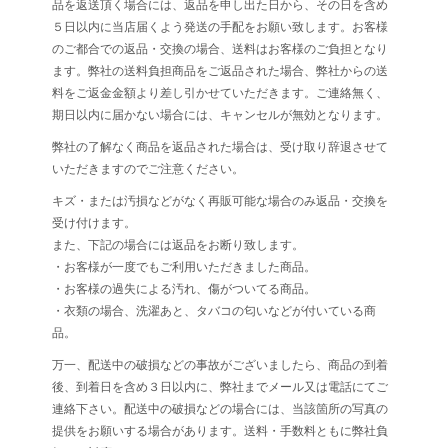
品を返送頂く場合には、返品を申し出た日から、その日を含め
５日以内に当店届くよう発送の手配をお願い致します。お客様
のご都合での返品・交換の場合、送料はお客様のご負担となり
ます。弊社の送料負担商品をご返品された場合、弊社からの送
料をご返金金額より差し引かせていただきます。ご連絡無く、
期日以内に届かない場合には、キャンセルが無効となります。
弊社の了解なく商品を返品された場合は、受け取り辞退させて
いただきますのでご注意ください。
キズ・または汚損などがなく再販可能な場合のみ返品・交換を
受け付けます。
また、下記の場合には返品をお断り致します。
・お客様が一度でもご利用いただきました商品。
・お客様の過失による汚れ、傷がついてる商品。
・衣類の場合、洗濯あと、タバコの匂いなどが付いている商
品。
万一、配送中の破損などの事故がございましたら、商品の到着
後、到着日を含め３日以内に、弊社までメール又は電話にてご
連絡下さい。配送中の破損などの場合には、当該箇所の写真の
提供をお願いする場合があります。送料・手数料ともに弊社負